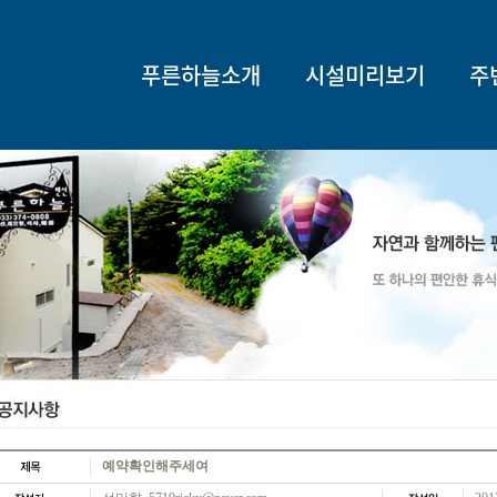
푸른하늘소개
시설미리보기
주
예약확인해주세여