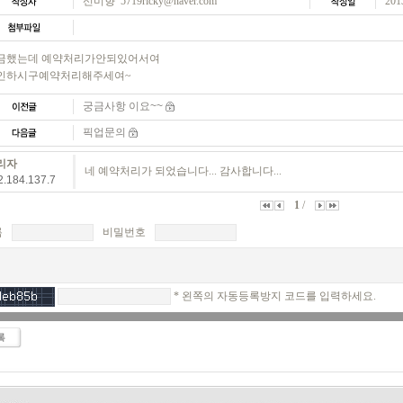
선미향 5719ricky@naver.com
201
금했는데 예약처리가안되있어서여
인하시구예약처리해주세여~
궁금사항 이요~~
픽업문의
리자
네 예약처리가 되었습니다... 감사합니다...
2.184.137.7
1
/
름
비밀번호
* 왼쪽의 자동등록방지 코드를 입력하세요.