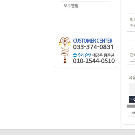
입
확
관
11
이